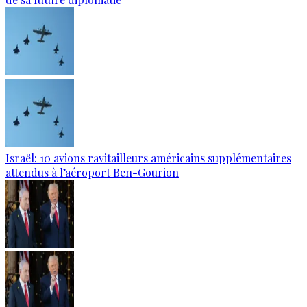
Israël: 10 avions ravitailleurs américains supplémentaires
attendus à l’aéroport Ben-Gourion