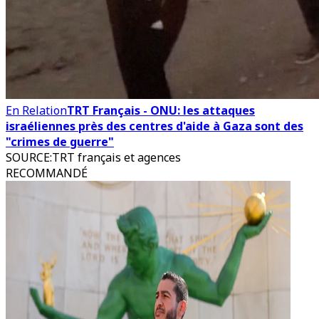
En Relation
TRT Français - ONU: les attaques
israéliennes près des centres d'aide à Gaza sont des
"crimes de guerre"
SOURCE
:
TRT français et agences
RECOMMANDÉ