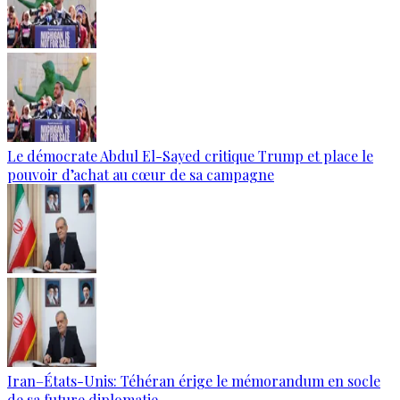
Le démocrate Abdul El-Sayed critique Trump et place le
pouvoir d’achat au cœur de sa campagne
Iran–États-Unis: Téhéran érige le mémorandum en socle
de sa future diplomatie