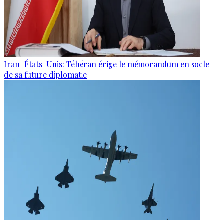
Iran–États-Unis: Téhéran érige le mémorandum en socle
de sa future diplomatie