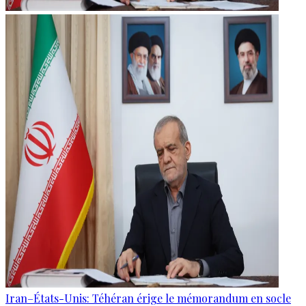
Iran–États-Unis: Téhéran érige le mémorandum en socle