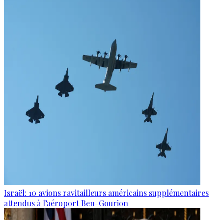
Israël: 10 avions ravitailleurs américains supplémentaires
attendus à l’aéroport Ben-Gourion