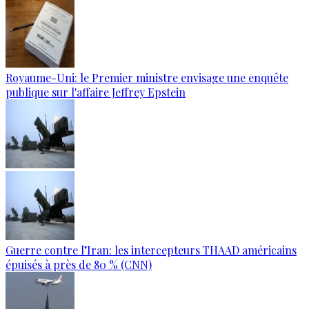
Royaume-Uni: le Premier ministre envisage une enquête
publique sur l'affaire Jeffrey Epstein
Guerre contre l’Iran: les intercepteurs THAAD américains
épuisés à près de 80 % (CNN)