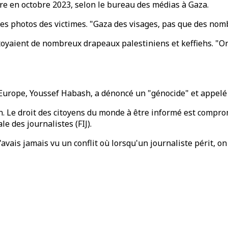
rre en octobre 2023, selon le bureau des médias à Gaza.
es photos des victimes. "Gaza des visages, pas que des nomb
toyaient de nombreux drapeaux palestiniens et keffiehs. "On 
n Europe, Youssef Habash, a dénoncé un "génocide" et appelé
on. Le droit des citoyens du monde à être informé est compro
e des journalistes (FIJ).
n'avais jamais vu un conflit où lorsqu'un journaliste périt, on