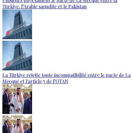
Plusieurs pays saluent le pacte de La Mecque entre la
Türkiye, l’Arabie saoudite et le Pakistan
La Türkiye rejette toute incompatibilité entre le pacte de La
Mecque et l'article 5 de l’OTAN