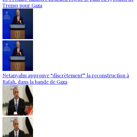
Trump pour Gaza
Netanyahu approuve “discrètement” la reconstruction à
Rafah, dans la bande de Gaza