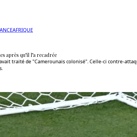
RANCE
AFRIQUE
s après qu’il l’a recadrée
vait traité de "Camerounais colonisé". Celle-ci contre-atta
s.