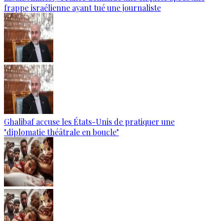
frappe israélienne ayant tué une journaliste
Ghalibaf accuse les États-Unis de pratiquer une
"diplomatie théâtrale en boucle"