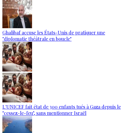
Ghalibaf accuse les États-Unis de pratiquer une
"diplomatie théâtrale en boucle"
L'UNICEF fait état de 300 enfants tués à Gaza depuis le
"cessez-le-feu", sans mentionner Israël