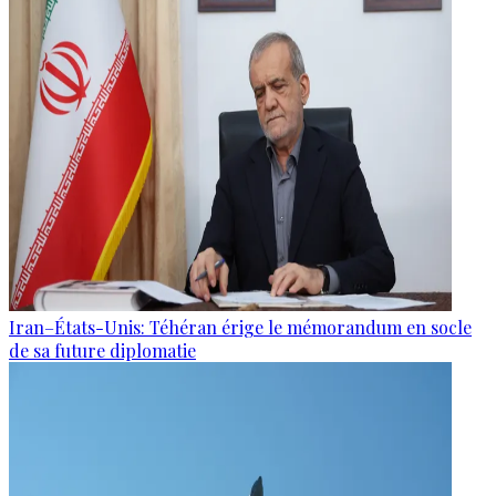
Iran–États-Unis: Téhéran érige le mémorandum en socle
de sa future diplomatie