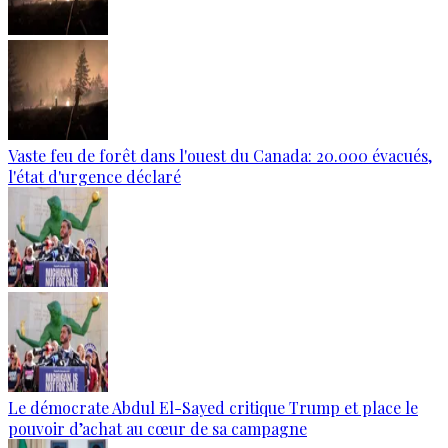
Vaste feu de forêt dans l'ouest du Canada: 20.000 évacués,
l'état d'urgence déclaré
Le démocrate Abdul El-Sayed critique Trump et place le
pouvoir d’achat au cœur de sa campagne