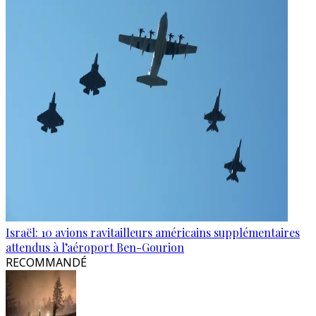
Israël: 10 avions ravitailleurs américains supplémentaires
attendus à l’aéroport Ben-Gourion
RECOMMANDÉ