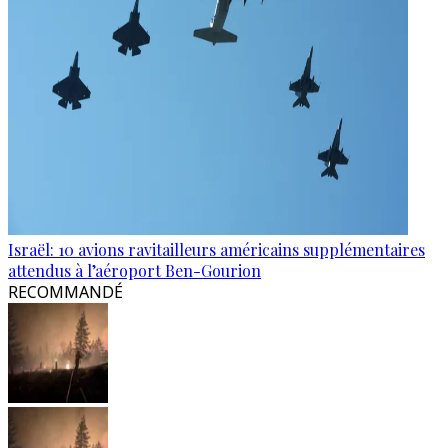
Israël: 10 avions ravitailleurs américains supplémentaires
attendus à l’aéroport Ben-Gourion
RECOMMANDÉ