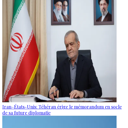
Iran–États-Unis: Téhéran érige le mémorandum en socle
de sa future diplomatie