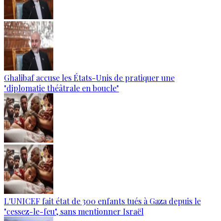
Ghalibaf accuse les États-Unis de pratiquer une
"diplomatie théâtrale en boucle"
L'UNICEF fait état de 300 enfants tués à Gaza depuis le
"cessez-le-feu", sans mentionner Israël