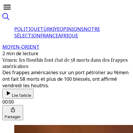
POLITIQUE
TÜRKİYE
OPINIONS
NOTRE
SÉLECTION
FRANCE
AFRIQUE
MOYEN-ORIENT
2 min de lecture
Yémen: les Houthis font état de 58 morts dans des frappes
américaines
Des frappes américaines sur un port pétrolier au Yémen
ont fait 58 morts et plus de 100 blessés, ont affirmé
vendredi les houthis.
Lire l'article
00:00
Partager