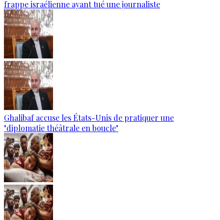
frappe israélienne ayant tué une journaliste
Ghalibaf accuse les États-Unis de pratiquer une
"diplomatie théâtrale en boucle"