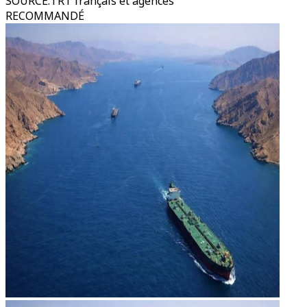
SOURCE
:
TRT français et agences
RECOMMANDÉ