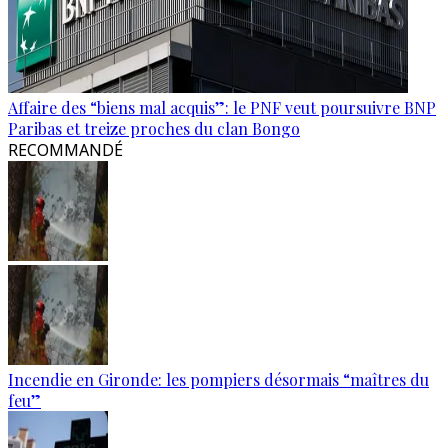
Affaire des “biens mal acquis”: le PNF veut poursuivre BNP
Paribas et treize proches du clan Bongo
RECOMMANDÉ
Incendie en Gironde: les pompiers désormais “maîtres du
feu”