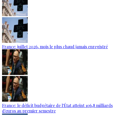
France: juillet 2026, mois le plus chaud jamais enregistré
France: le déficit budgétaire de l'État atteint 106,8 milliards
d'euros au premier semestre