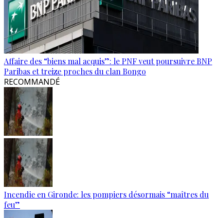
Affaire des “biens mal acquis”: le PNF veut poursuivre BNP
Paribas et treize proches du clan Bongo
RECOMMANDÉ
Incendie en Gironde: les pompiers désormais “maîtres du
feu”