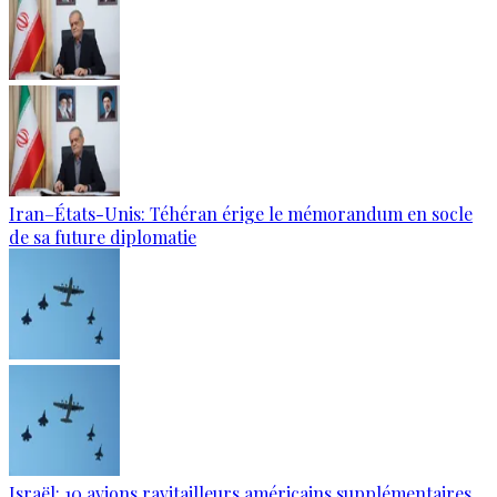
Iran–États-Unis: Téhéran érige le mémorandum en socle
de sa future diplomatie
Israël: 10 avions ravitailleurs américains supplémentaires