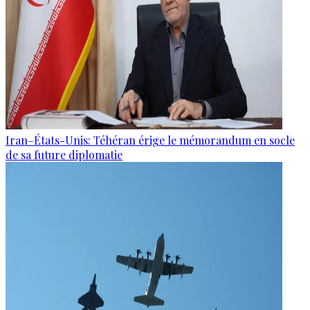
Iran–États-Unis: Téhéran érige le mémorandum en socle
de sa future diplomatie