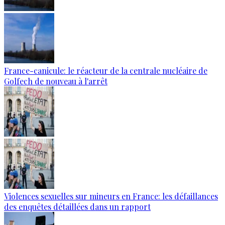
France-canicule: le réacteur de la centrale nucléaire de
Golfech de nouveau à l'arrêt
Violences sexuelles sur mineurs en France: les défaillances
des enquêtes détaillées dans un rapport