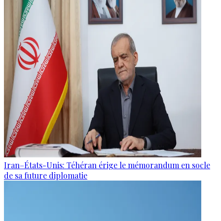
Iran–États-Unis: Téhéran érige le mémorandum en socle
de sa future diplomatie