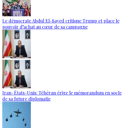
Le démocrate Abdul El-Sayed critique Trump et place le
pouvoir d’achat au cœur de sa campagne
Iran–États-Unis: Téhéran érige le mémorandum en socle
de sa future diplomatie