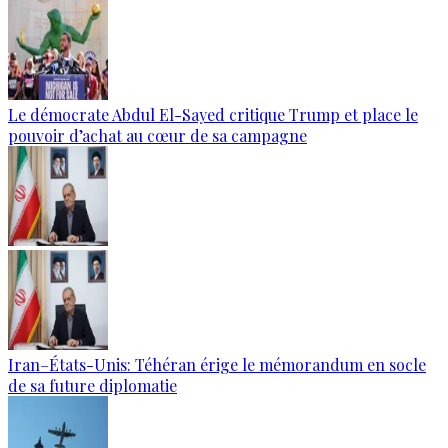
Le démocrate Abdul El-Sayed critique Trump et place le
pouvoir d’achat au cœur de sa campagne
Iran–États-Unis: Téhéran érige le mémorandum en socle
de sa future diplomatie