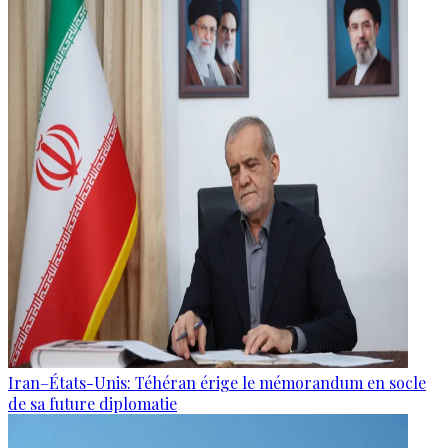
Iran–États-Unis: Téhéran érige le mémorandum en socle
de sa future diplomatie