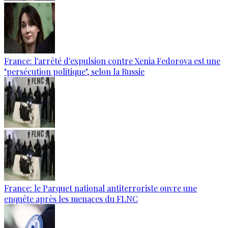
France: l'arrêté d'expulsion contre Xenia Fedorova est une
"persécution politique", selon la Russie
France: le Parquet national antiterroriste ouvre une
enquête après les menaces du FLNC