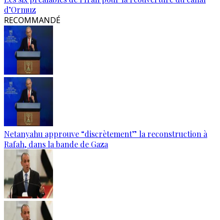
d’Ormuz
RECOMMANDÉ
Netanyahu approuve “discrètement” la reconstruction à
Rafah, dans la bande de Gaza