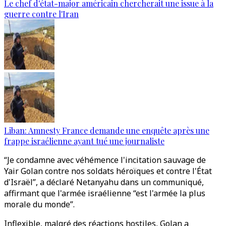
Le chef d'état-major américain chercherait une issue à la
guerre contre l'Iran
Liban: Amnesty France demande une enquête après une
frappe israélienne ayant tué une journaliste
“Je condamne avec véhémence l'incitation sauvage de
Yair Golan contre nos soldats héroïques et contre l'État
d'Israël”, a déclaré Netanyahu dans un communiqué,
affirmant que l'armée israélienne “est l'armée la plus
morale du monde”.
Inflexible, malgré des réactions hostiles, Golan a