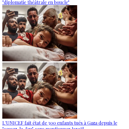
"diplomatie théâtrale en boucle"
L'UNICEF fait état de 300 enfants tués à Gaza depuis le
"cessez-le-feu", sans mentionner Israël