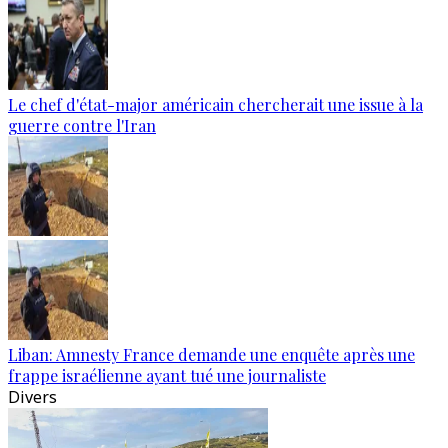
Le chef d'état-major américain chercherait une issue à la
guerre contre l'Iran
Liban: Amnesty France demande une enquête après une
frappe israélienne ayant tué une journaliste
Divers