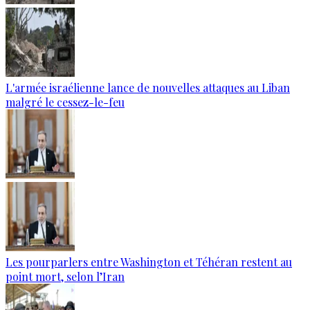
L'armée israélienne lance de nouvelles attaques au Liban
malgré le cessez-le-feu
Les pourparlers entre Washington et Téhéran restent au
point mort, selon l’Iran