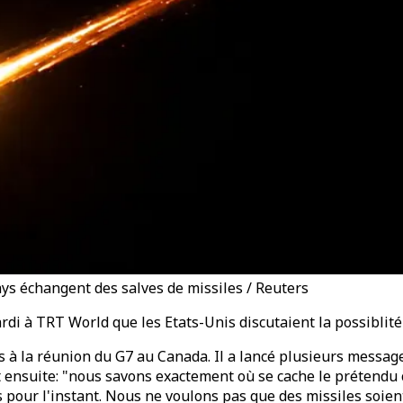
pays échangent des salves de missiles / Reuters
 à TRT World que les Etats-Unis discutaient la possiblité d
à la réunion du G7 au Canada. Il a lancé plusieurs message
nt ensuite: "nous savons exactement où se cache le prétendu c
as pour l'instant. Nous ne voulons pas que des missiles soien