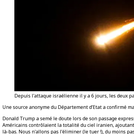
Depuis l'attaque israélienne il y a 6 jours, les deux 
Une source anonyme du Département d’Etat a confirmé mardi
Donald Trump a semé le doute lors de son passage express 
Américains contrôlaient la totalité du ciel iranien, ajouta
là-bas. Nous n'allons pas l'éliminer (le tuer !), du moins p