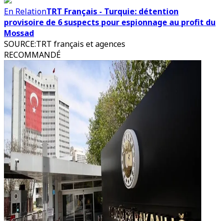
En Relation
TRT Français - Turquie: détention
provisoire de 6 suspects pour espionnage au profit du
Mossad
SOURCE
:
TRT français et agences
RECOMMANDÉ