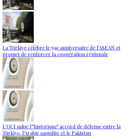
La Türkiye célèbre le 59e anniversaire de l'ASEAN et
promet de renforcer la coopération régionale
L'OCI salue l'"historique" accord de défense entre la
Türkiye, l'Arabie saoudite et le Pakistan