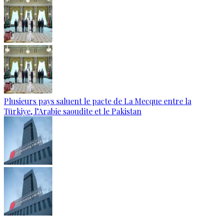
Plusieurs pays saluent le pacte de La Mecque entre la
Türkiye, l’Arabie saoudite et le Pakistan