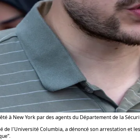
êté à New York par des agents du Département de la Sécurit
é de l'Université Columbia, a dénoncé son arrestation et les
que”.