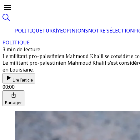
POLITIQUE
TÜRKİYE
OPINIONS
NOTRE SÉLECTION
F
POLITIQUE
3 min de lecture
Le militant pro-palestinien Mahmoud Khalil se considère c
Le militant pro-palestinien Mahmoud Khalil s’est considér
en Louisiane.
Lire l'article
00:00
Partager