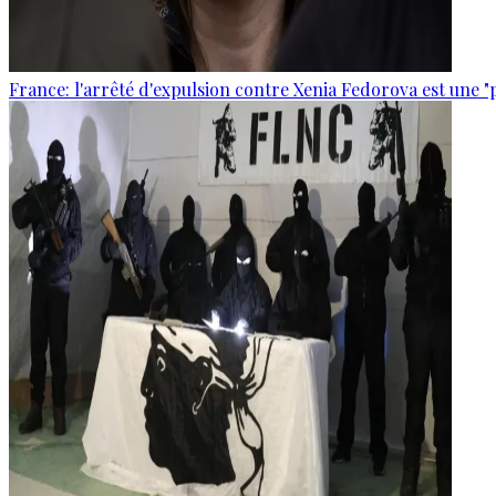
France: l'arrêté d'expulsion contre Xenia Fedorova est une "p