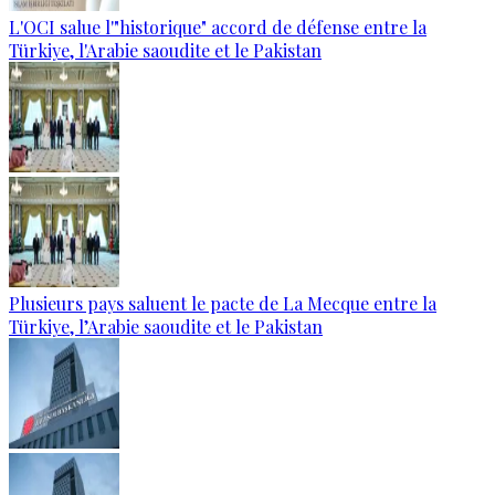
L'OCI salue l'"historique" accord de défense entre la
Türkiye, l'Arabie saoudite et le Pakistan
Plusieurs pays saluent le pacte de La Mecque entre la
Türkiye, l’Arabie saoudite et le Pakistan