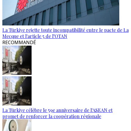
La Türkiye rejette toute incompatibilité entre le pacte de La
Mecque et l'article 5 de l’OTAN
RECOMMANDÉ
La Türkiye célèbre le 59e anniversaire de l'ASEAN et
promet de renforcer la coopération régionale