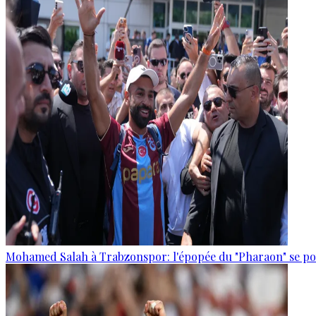
Mohamed Salah à Trabzonspor: l'épopée du "Pharaon" se po