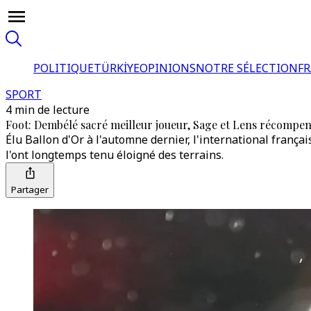
POLITIQUE
TÜRKİYE
OPINIONS
NOTRE SÉLECTION
F
SPORT
4 min de lecture
Foot: Dembélé sacré meilleur joueur, Sage et Lens récompe
Élu Ballon d'Or à l'automne dernier, l'international franç
l'ont longtemps tenu éloigné des terrains.
Partager