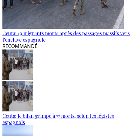
Ceuta: 19 migrants morts après des passages massifs vers
l'enclave espagnole
RECOMMANDÉ
Ceuta: le bilan grimpe à 77 morts, selon les légistes
espagnols