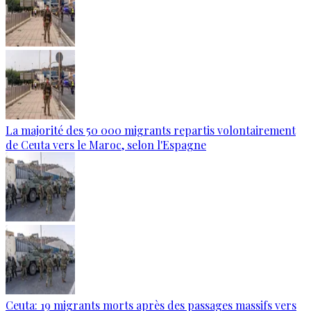
La majorité des 50 000 migrants repartis volontairement
de Ceuta vers le Maroc, selon l'Espagne
Ceuta: 19 migrants morts après des passages massifs vers