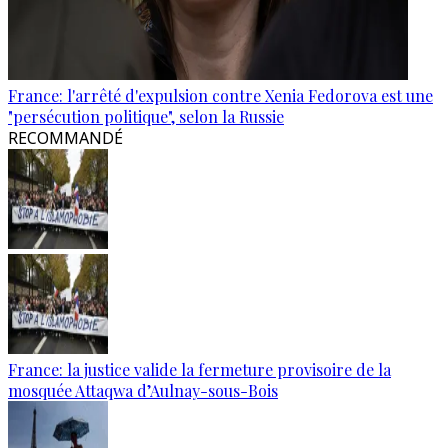
France: l'arrêté d'expulsion contre Xenia Fedorova est une
"persécution politique", selon la Russie
RECOMMANDÉ
France: la justice valide la fermeture provisoire de la
mosquée Attaqwa d’Aulnay-sous-Bois