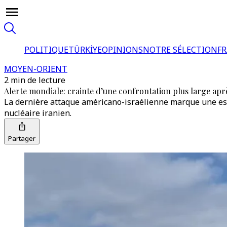
POLITIQUE
TÜRKİYE
OPINIONS
NOTRE SÉLECTION
F
MOYEN-ORIENT
2 min de lecture
Alerte mondiale: crainte d’une confrontation plus large aprè
La dernière attaque américano-israélienne marque une es
nucléaire iranien.
Partager