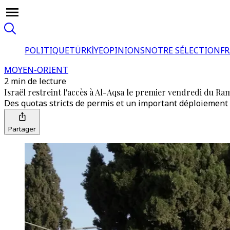
POLITIQUE
TÜRKİYE
OPINIONS
NOTRE SÉLECTION
F
MOYEN-ORIENT
2 min de lecture
Israël restreint l'accès à Al-Aqsa le premier vendredi du R
Des quotas stricts de permis et un important déploiement 
Partager