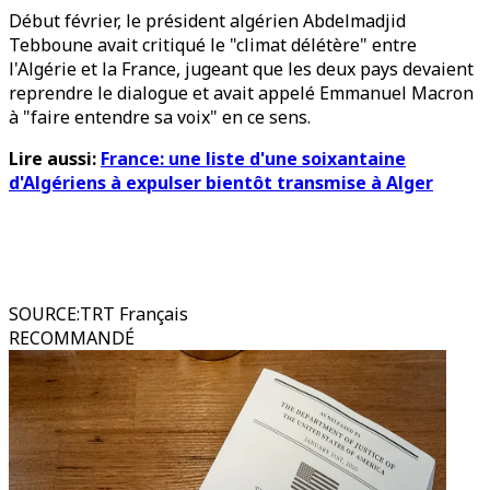
Début février, le président algérien Abdelmadjid
Tebboune avait critiqué le "climat délétère" entre
l'Algérie et la France, jugeant que les deux pays devaient
reprendre le dialogue et avait appelé Emmanuel Macron
à "faire entendre sa voix" en ce sens.
Lire aussi:
France: une liste d'une soixantaine
d'Algériens à expulser bientôt transmise à Alger
SOURCE
:
TRT Français
RECOMMANDÉ