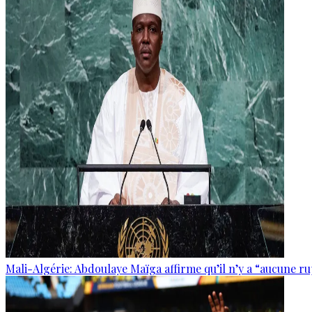
Mali-Algérie: Abdoulaye Maïga affirme qu’il n’y a “aucune r