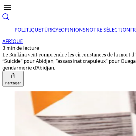
POLITIQUE
TÜRKİYE
OPINIONS
NOTRE SÉLECTION
F
AFRIQUE
3 min de lecture
Le Burkina veut comprendre les circonstances de la mort d'
“Suicide” pour Abidjan, “assassinat crapuleux” pour Ouagad
gendarmerie d’Abidjan.
Partager