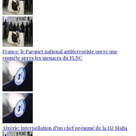
France: le Parquet national antiterroriste ouvre une
enquête après les menaces du FLNC
Algérie: interpellation d’un chef présumé de la DZ Mafia