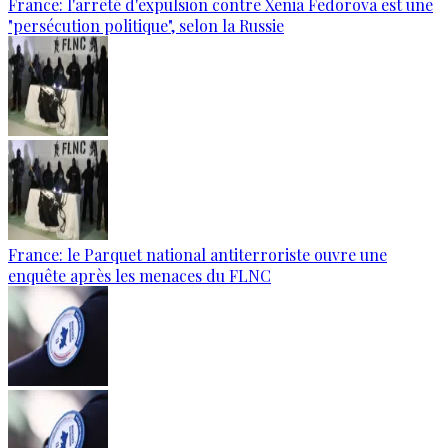
France: l'arrêté d'expulsion contre Xenia Fedorova est une
"persécution politique", selon la Russie
France: le Parquet national antiterroriste ouvre une
enquête après les menaces du FLNC