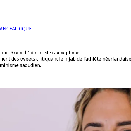
RANCE
AFRIQUE
 Sophia Aram d’"humoriste islamophobe"
t des tweets critiquant le hijab de l’athlète néerlandaise 
féminisme saoudien.