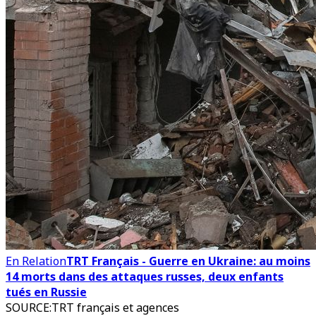
En Relation
TRT Français - Guerre en Ukraine: au moins
14 morts dans des attaques russes, deux enfants
tués en Russie
SOURCE
:
TRT français et agences