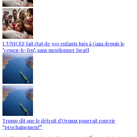
L'UNICEF fait état de 300 enfants tués à Gaza depuis le
"cessez-le-feu", sans mentionner Israël
Trump dit que le détroit d'Ormuz pourrait rouvrir
“prochainement”