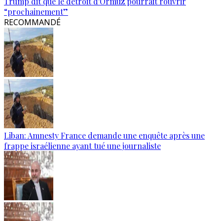
Trump dit que le détroit d'Ormuz pourrait rouvrir
“prochainement”
RECOMMANDÉ
Liban: Amnesty France demande une enquête après une
frappe israélienne ayant tué une journaliste