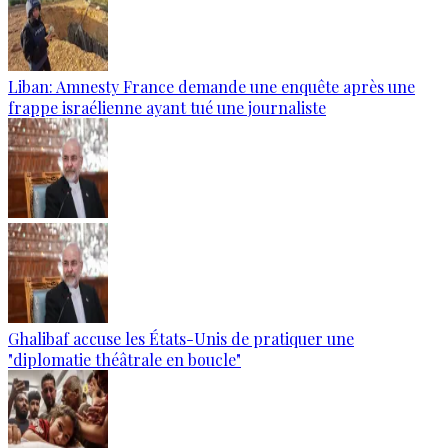
Liban: Amnesty France demande une enquête après une
frappe israélienne ayant tué une journaliste
Ghalibaf accuse les États-Unis de pratiquer une
"diplomatie théâtrale en boucle"