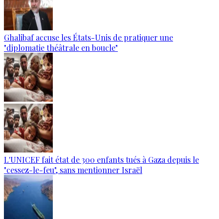
Ghalibaf accuse les États-Unis de pratiquer une
"diplomatie théâtrale en boucle"
L'UNICEF fait état de 300 enfants tués à Gaza depuis le
"cessez-le-feu", sans mentionner Israël