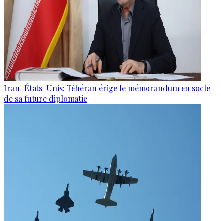
Iran–États-Unis: Téhéran érige le mémorandum en socle
de sa future diplomatie