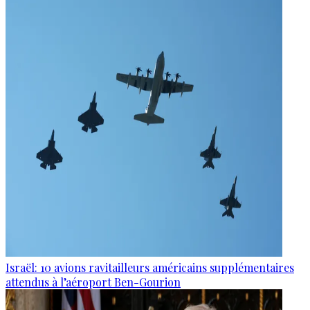
Israël: 10 avions ravitailleurs américains supplémentaires
attendus à l’aéroport Ben-Gourion