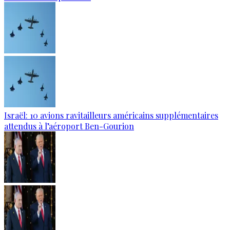
Israël: 10 avions ravitailleurs américains supplémentaires
attendus à l’aéroport Ben-Gourion