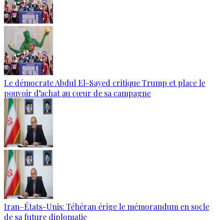
Le démocrate Abdul El-Sayed critique Trump et place le
pouvoir d’achat au cœur de sa campagne
Iran–États-Unis: Téhéran érige le mémorandum en socle
de sa future diplomatie