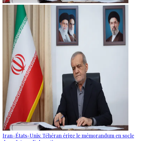
Iran–États-Unis: Téhéran érige le mémorandum en socle