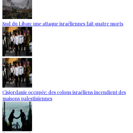
Sud du Liban: une attaque israéliennes fait quatre morts
Cisjordanie occupée: des colons israéliens incendient des
maisons palestiniennes