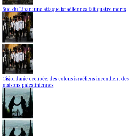
Sud du Liban: une attaque israéliennes fait quatre morts
Cisjordanie occupée: des colons israéliens incendient des
maisons palestiniennes