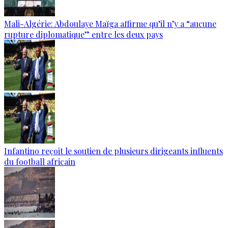
Mali-Algérie: Abdoulaye Maïga affirme qu’il n’y a “aucune
rupture diplomatique” entre les deux pays
Infantino reçoit le soutien de plusieurs dirigeants influents
du football africain