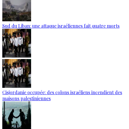
Sud du Liban: une attaque israéliennes fait quatre morts
Cisjordanie occupée: des colons israéliens incendient des
maisons palestiniennes