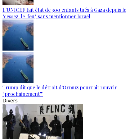
L'UNICEF fait état de 300 enfants tués à Gaza depuis le
"cessez-le-feu", sans mentionner Israël
Trump dit que le détroit d'Ormuz pourrait rouvrir
“prochainement”
Divers