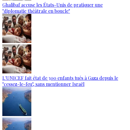
Ghalibaf accuse les États-Unis de pratiquer une
"diplomatie théâtrale en boucle"
L'UNICEF fait état de 300 enfants tués à Gaza depuis le
"cessez-le-feu", sans mentionner Israël