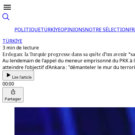
POLITIQUE
TÜRKİYE
OPINIONS
NOTRE SÉLECTION
F
TÜRKİYE
3 min de lecture
Erdogan: la Turquie progresse dans sa quête d’un avenir “s
Au lendemain de l’appel du meneur emprisonné du PKK à la d
atteindre l’objectif d’Ankara : "démanteler le mur du terror
Lire l'article
00:00
Partager