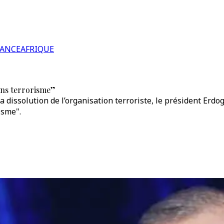
RANCE
AFRIQUE
ans terrorisme”
issolution de l’organisation terroriste, le président Erdoga
isme".