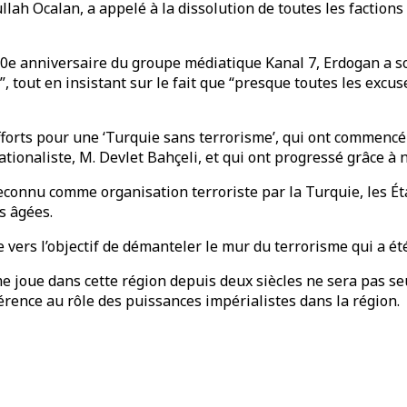
h Ocalan, a appelé à la dissolution de toutes les factions s
e anniversaire du groupe médiatique Kanal 7, Erdogan a soul
 tout en insistant sur le fait que “presque toutes les excuse
fforts pour une ‘Turquie sans terrorisme’, qui ont commencé 
tionaliste, M. Devlet Bahçeli, et qui ont progressé grâce à n
connu comme organisation terroriste par la Turquie, les É
s âgées.
vers l’objectif de démanteler le mur du terrorisme qui a été 
me joue dans cette région depuis deux siècles ne sera pas s
férence au rôle des puissances impérialistes dans la région.