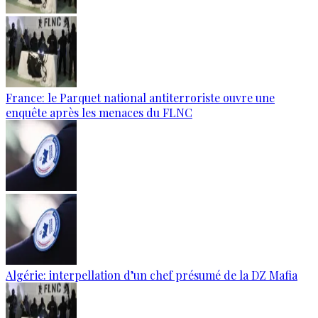
France: le Parquet national antiterroriste ouvre une
enquête après les menaces du FLNC
Algérie: interpellation d’un chef présumé de la DZ Mafia