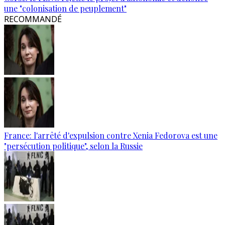
une "colonisation de peuplement"
RECOMMANDÉ
France: l'arrêté d'expulsion contre Xenia Fedorova est une
"persécution politique", selon la Russie