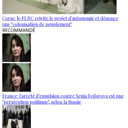
Corse: le FLNC rejette le projet d'autonomie et dénonce
une "colonisation de peuplement"
RECOMMANDÉ
France: l'arrêté d'expulsion contre Xenia Fedorova est une
"persécution politique", selon la Russie