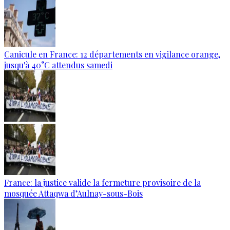
Canicule en France: 12 départements en vigilance orange,
jusqu'à 40°C attendus samedi
France: la justice valide la fermeture provisoire de la
mosquée Attaqwa d’Aulnay-sous-Bois