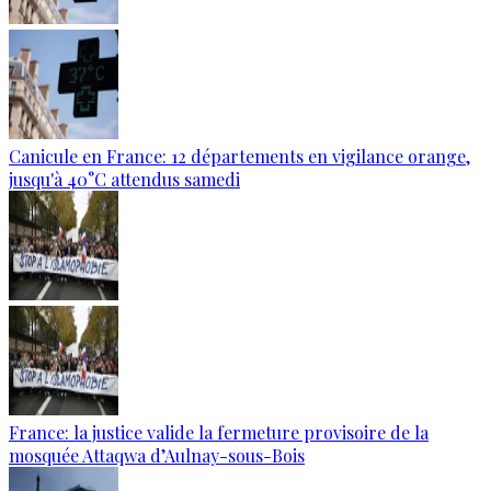
Canicule en France: 12 départements en vigilance orange,
jusqu'à 40°C attendus samedi
France: la justice valide la fermeture provisoire de la
mosquée Attaqwa d’Aulnay-sous-Bois