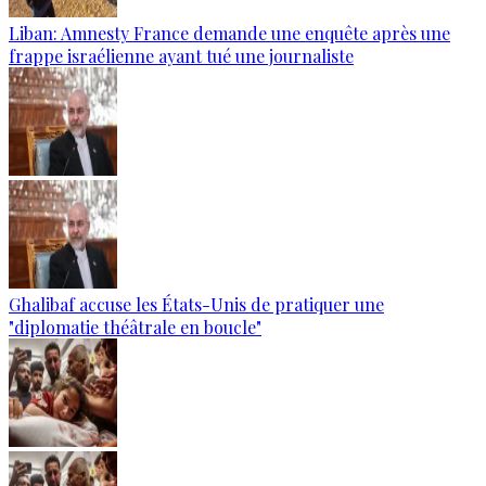
Liban: Amnesty France demande une enquête après une
frappe israélienne ayant tué une journaliste
Ghalibaf accuse les États-Unis de pratiquer une
"diplomatie théâtrale en boucle"