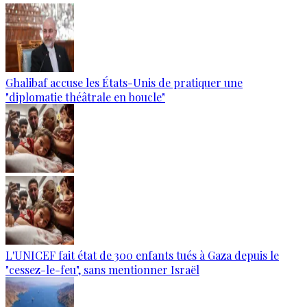
Ghalibaf accuse les États-Unis de pratiquer une
"diplomatie théâtrale en boucle"
L'UNICEF fait état de 300 enfants tués à Gaza depuis le
"cessez-le-feu", sans mentionner Israël