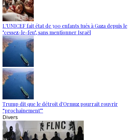
L'UNICEF fait état de 300 enfants tués à Gaza depuis le
"cessez-le-feu", sans mentionner Israël
Trump dit que le détroit d'Ormuz pourrait rouvrir
“prochainement”
Divers