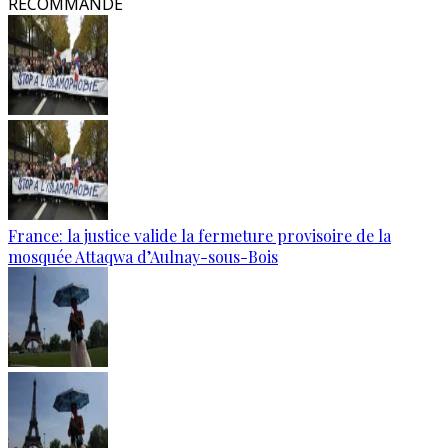
RECOMMANDÉ
France: la justice valide la fermeture provisoire de la
mosquée Attaqwa d’Aulnay-sous-Bois