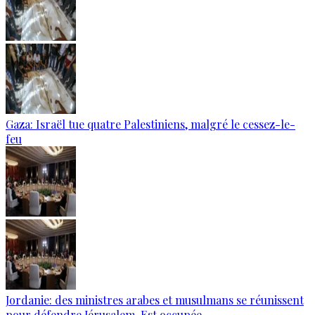
Gaza: Israël tue quatre Palestiniens, malgré le cessez-le-
feu
Jordanie: des ministres arabes et musulmans se réunissent
pour défendre Jérusalem-Est occupée