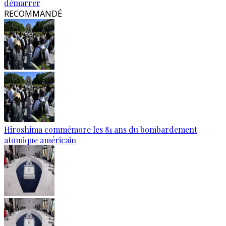
démarrer
RECOMMANDÉ
Hiroshima commémore les 81 ans du bombardement
atomique américain