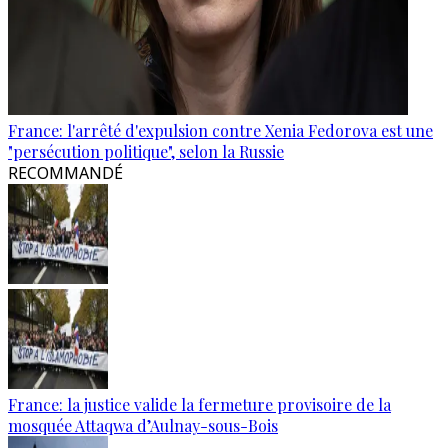
France: l'arrêté d'expulsion contre Xenia Fedorova est une
"persécution politique", selon la Russie
RECOMMANDÉ
France: la justice valide la fermeture provisoire de la
mosquée Attaqwa d’Aulnay-sous-Bois