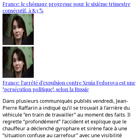
France: le chômage progresse pour le sixième trimestre
consécutif, à 8,3 %
France: l'arrêté d'expulsion contre Xenia Fedorova est une
"persécution politique", selon la Russie
Dans plusieurs communiqués publiés vendredi, Jean-
Pierre Raffarin a indiqué qu’il se trouvait à l’arrière du
véhicule “en train de travailler” au moment des faits. Il
regrette “profondément” l’accident et explique que le
chauffeur a déclenché gyrophare et sirène face à une
“situation confuse au carrefour” avec une visibilité