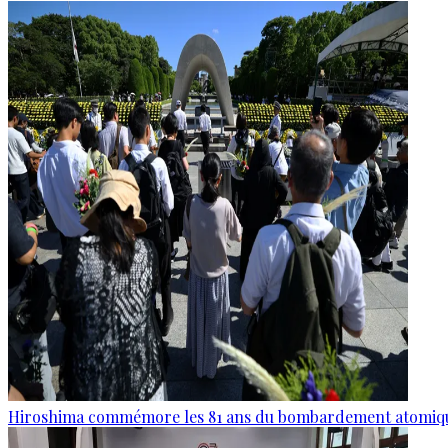
Hiroshima commémore les 81 ans du bombardement atomiq