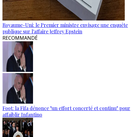
Royaume-Uni: le Premier ministre envisage une enquête
publique sur l'affaire Jeffrey Epstein
RECOMMANDÉ
Foot: la Fifa dénonce "un effort concerté et continu" pour
affaiblir Infantino